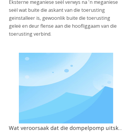
Eksterne meganiese seël verwys na 'n meganiese
seël wat buite die askant van die toerusting
geïnstalleer is, gewoonlik buite die toerusting
geleë en deur flense aan die hoofliggaam van die
toerusting verbind.
Wat veroorsaak dat die dompelpomp uitskakel wanneer dit aangeskakel word